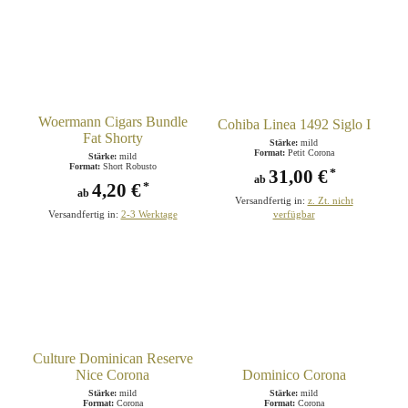
Woermann Cigars Bundle
Cohiba Linea 1492 Siglo I
Fat Shorty
Stärke:
mild
Format:
Petit Corona
Stärke:
mild
Format:
Short Robusto
31,00 €
*
ab
4,20 €
*
ab
Versandfertig in:
z. Zt. nicht
Versandfertig in:
2-3 Werktage
verfügbar
Culture Dominican Reserve
Nice Corona
Dominico Corona
Stärke:
mild
Stärke:
mild
Format:
Corona
Format:
Corona