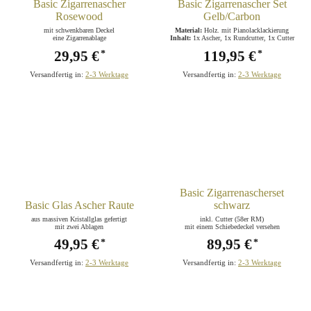
Basic Zigarrenascher
Basic Zigarrenascher Set
Rosewood
Gelb/Carbon
mit schwenkbaren Deckel
Material:
Holz. mit Pianolacklackierung
eine Zigarrenablage
Inhalt:
1x Ascher, 1x Rundcutter, 1x Cutter
29,95 €
119,95 €
*
*
Versandfertig in:
2-3 Werktage
Versandfertig in:
2-3 Werktage
Basic Zigarrenascherset
Basic Glas Ascher Raute
schwarz
aus massiven Kristallglas gefertigt
inkl. Cutter (58er RM)
mit zwei Ablagen
mit einem Schiebedeckel versehen
49,95 €
89,95 €
*
*
Versandfertig in:
2-3 Werktage
Versandfertig in:
2-3 Werktage