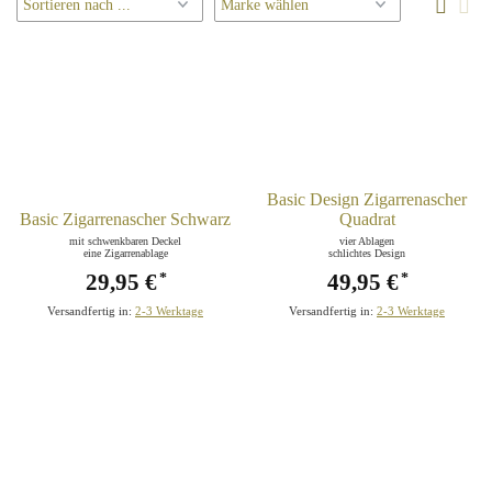
Basic Design Zigarrenascher
Basic Zigarrenascher Schwarz
Quadrat
mit schwenkbaren Deckel
vier Ablagen
eine Zigarrenablage
schlichtes Design
29,95 €
49,95 €
*
*
Versandfertig in:
2-3 Werktage
Versandfertig in:
2-3 Werktage