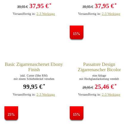
37,95 €
37,95 €
*
*
39,95 €
39,95 €
Versandfertig in:
2-3 Werktage
Versandfertig in:
2-3 Werktage
15%
Basic Zigarrenascherset Ebony
Passatore Design
Finish
Zigarrenascher Bicolor
inkl. Cutter (58er RM)
eine Ablage
mit einem Schiebedeckel versehen
mit Hochglanzlackierung veredelt
99,95 €
25,46 €
*
*
29,95 €
Versandfertig in:
2-3 Werktage
Versandfertig in:
2-3 Werktage
25%
15%