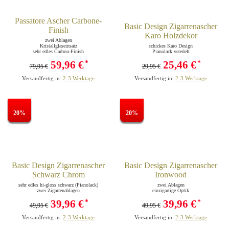
Passatore Ascher Carbone-
Basic Design Zigarrenascher
Finish
Karo Holzdekor
zwei Ablagen
Kristallglaseinsatz
schickes Karo Design
sehr edles Carbon-Finish
Pianolack veredelt
59,96 €
25,46 €
*
*
79,95 €
29,95 €
Versandfertig in:
2-3 Werktage
Versandfertig in:
2-3 Werktage
20%
20%
Basic Design Zigarrenascher
Basic Design Zigarrenascher
Schwarz Chrom
Ironwood
sehr edles hi-gloss schwarz (Pianolack)
zwei Ablagen
zwei Zigarrenablagen
einzigartige Optik
39,96 €
39,96 €
*
*
49,95 €
49,95 €
Versandfertig in:
2-3 Werktage
Versandfertig in:
2-3 Werktage