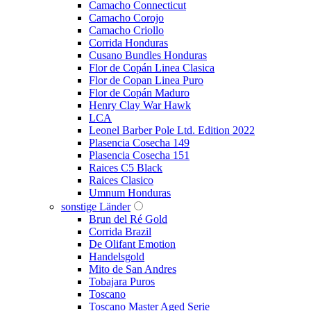
Camacho Connecticut
Camacho Corojo
Camacho Criollo
Corrida Honduras
Cusano Bundles Honduras
Flor de Copán Linea Clasica
Flor de Copan Linea Puro
Flor de Copán Maduro
Henry Clay War Hawk
LCA
Leonel Barber Pole Ltd. Edition 2022
Plasencia Cosecha 149
Plasencia Cosecha 151
Raices C5 Black
Raices Clasico
Umnum Honduras
sonstige Länder
Brun del Ré Gold
Corrida Brazil
De Olifant Emotion
Handelsgold
Mito de San Andres
Tobajara Puros
Toscano
Toscano Master Aged Serie