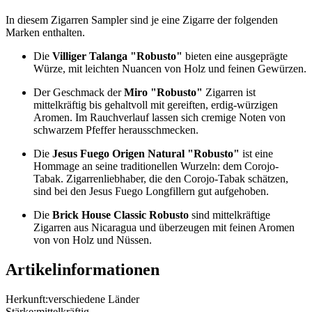
In diesem Zigarren Sampler sind je eine Zigarre der folgenden
Marken enthalten.
Die
Villiger Talanga "Robusto"
bieten eine ausgeprägte
Würze, mit leichten Nuancen von Holz und feinen Gewürzen.
Der Geschmack der
Miro "Robusto"
Zigarren ist
mittelkräftig bis gehaltvoll mit gereiften, erdig-würzigen
Aromen. Im Rauchverlauf lassen sich cremige Noten von
schwarzem Pfeffer herausschmecken.
Die
Jesus Fuego Origen Natural "Robusto"
ist eine
Hommage an seine traditionellen Wurzeln: dem Corojo-
Tabak. Zigarrenliebhaber, die den Corojo-Tabak schätzen,
sind bei den Jesus Fuego Longfillern gut aufgehoben.
Die
Brick House Classic Robusto
sind mittelkräftige
Zigarren aus Nicaragua und überzeugen mit feinen Aromen
von von Holz und Nüssen.
Artikelinformationen
Herkunft:
verschiedene Länder
Stärke:
mittelkräftig