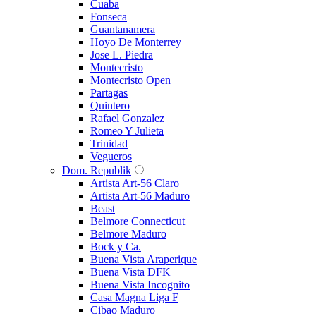
Cuaba
Fonseca
Guantanamera
Hoyo De Monterrey
Jose L. Piedra
Montecristo
Montecristo Open
Partagas
Quintero
Rafael Gonzalez
Romeo Y Julieta
Trinidad
Vegueros
Dom. Republik
Artista Art-56 Claro
Artista Art-56 Maduro
Beast
Belmore Connecticut
Belmore Maduro
Bock y Ca.
Buena Vista Araperique
Buena Vista DFK
Buena Vista Incognito
Casa Magna Liga F
Cibao Maduro