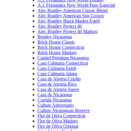
A.J. Fernandez New World Puro Especial
Alec Bradley American Classic Blend
Alec Bradley American Sun Grown
Alec Bradley Black Market Esteli
Alec Bradley Project 40
Alec Bradley Project 40 Maduro
Bentley Nicaragua
Brick House Classic
Brick House Connecticut
Brick House Maduro
Capitol Premium Nicaragua
Casa Culinaria Connecticut
Casa Culinaria Esteli
Casa Culinaria Jalapa
Casa de Alegria Criollo
Casa de Alegria Rico
Casa de Alegria Suave
Casa de Nicaragua
Corrida Nicaragua
Culture Aniversario
Culture Nicaraguan Reserve
Flor de Oliva Connecticut
Flor de Oliva Maduro
Flor de Oliva Original