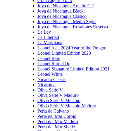
Gran Ligero No. 3
Joya de Nicaragua Antaño CT
Joya de Nicaragua Black
Joya de Nicaragua Clasico
Joya de Nicaragua Medio Siglo
Joya de Nicaragua Rosalones Reserva
La Ley
La Libertad
La Meridiana
Leonel Asia 2024 Year of the Dragon
Leonel Limited Edition 2023
Leonel Rare
Leonel Rare d'Or
Leonel Signature Limited Edition 2021
Leonel White
Nicarao Classic
Nicaroma
Oliva Serie V
Oliva Serie V Maduro
Olivia Serie V Melanio
Olivia Serie V Melanio Maduro
Perla de Calvano
Perla del Mar Corojo
Perla del Mar Maduro
Perla del Mar Shade