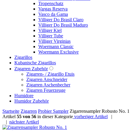
Tropenschatz
Vargas Reserva
Vasco da Gama
Villiger Do Brasil Claro
Villiger Do Brasil Maduro
Villiger Kiel
Villiger Tube
Villiger Virginias
Woermann Classic
Woermann Exclusive
Zigarillos
Kubanische Zigarillos
Zigarren Zubehör
Zigarren- / Zigarillo Etuis
Zigarren Anschneider
Zigarren Aschenbecher
Zigarren Feuerzeuge
Humidore
Humidor Zubehör
Startseite
Zigarren
Probier Sampler
Zigarrensampler Robusto No. 1
Artikel
55 von 56
in dieser Kategorie
vorheriger Artikel
|
|
nächster Artikel