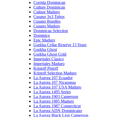
Corrida Dominican
Culture Dominican
Culture Maduro
Cusano 3x3 Tubos
Cusano Bundles
Cusano Maduro
Dominican Selection
Dominico
Epic Maduro
Gurkha Cellar Reserve 15 Years
Gurkha Ghost
Gurkha Ghost Gold
Imperiales Clasico
Imperiales Maduro
Kristoff Pistoff
Kristoff Selection Maduro
La Aurora 107 Ecuador
La Aurora 107 Nicaragua
La Aurora 107 USA Maduro
La Aurora 1495 Series
La Aurora 1903 Cameroon
La Aurora 1985 Maduro
La Aurora 1987 Connecticut
La Aurora ADN Dominicano
La Aurora Black Lion Cameroon