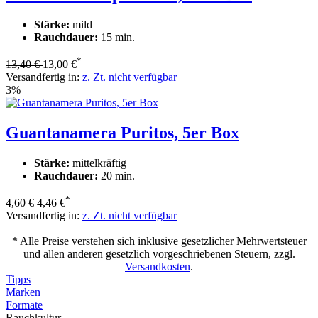
Stärke:
mild
Rauchdauer:
15 min.
*
13,40 €
13,00 €
Versandfertig in:
z. Zt. nicht verfügbar
3%
Guantanamera Puritos, 5er Box
Stärke:
mittelkräftig
Rauchdauer:
20 min.
*
4,60 €
4,46 €
Versandfertig in:
z. Zt. nicht verfügbar
* Alle Preise verstehen sich inklusive gesetzlicher Mehrwertsteuer
und allen anderen gesetzlich vorgeschriebenen Steuern, zzgl.
Versandkosten
.
Tipps
Marken
Formate
Rauchkultur