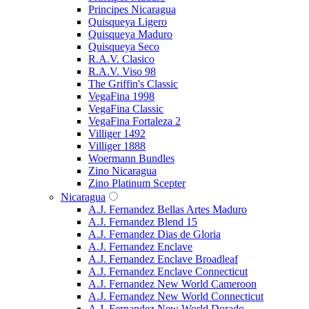
Principes Nicaragua
Quisqueya Ligero
Quisqueya Maduro
Quisqueya Seco
R.A.V. Clasico
R.A.V. Viso 98
The Griffin's Classic
VegaFina 1998
VegaFina Classic
VegaFina Fortaleza 2
Villiger 1492
Villiger 1888
Woermann Bundles
Zino Nicaragua
Zino Platinum Scepter
Nicaragua
A.J. Fernandez Bellas Artes Maduro
A.J. Fernandez Blend 15
A.J. Fernandez Dias de Gloria
A.J. Fernandez Enclave
A.J. Fernandez Enclave Broadleaf
A.J. Fernandez Enclave Connecticut
A.J. Fernandez New World Cameroon
A.J. Fernandez New World Connecticut
A.J. Fernandez New World Dorado