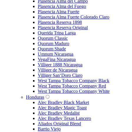
Plasencia Alma del Campo
Plasencia Alma del Fuego
Plasencia Alma Fuerte
Plasencia Alma Fuerte Colorado Claro
Plasencia Reserva 1898
Plasencia Reserva Original
Querida Tripa Larga
Quorum Classic
Quorum Maduro
Quorum Shade
Umnum Nicaragua
VegaFina Nicaragua
Villiger 1888 Nicaragua
Villiger de Nicaragua
Villiger San‘Doro Claro
West Tampa Tobacco Company Black
West Tampa Tobacco Company Red
West Tampa Tobacco Company White
Honduras
Alec Bradley Black Market
Alec Bradley Magic Toast
Alec Bradley Medalist
Alec Bradley Texas Lancero
Aliados Original Blend
Barrio Viejo