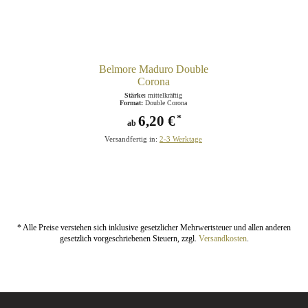
Belmore Maduro Double
Corona
Stärke:
mittelkräftig
Format:
Double Corona
6,20 €
*
ab
Versandfertig in:
2-3 Werktage
* Alle Preise verstehen sich inklusive gesetzlicher Mehrwertsteuer und allen anderen
gesetzlich vorgeschriebenen Steuern, zzgl.
Versandkosten
.