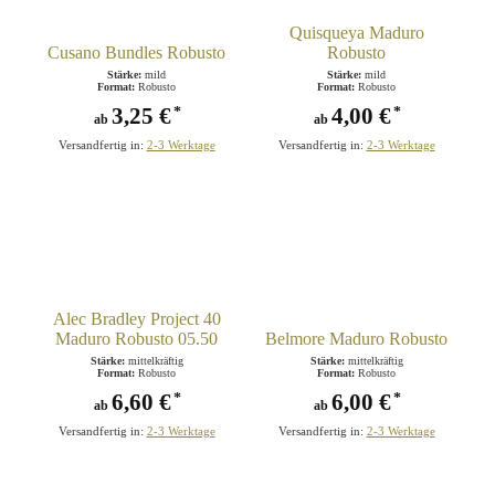
Quisqueya Maduro
Cusano Bundles Robusto
Robusto
Stärke:
mild
Stärke:
mild
Format:
Robusto
Format:
Robusto
3,25 €
4,00 €
*
*
ab
ab
Versandfertig in:
2-3 Werktage
Versandfertig in:
2-3 Werktage
Alec Bradley Project 40
Maduro Robusto 05.50
Belmore Maduro Robusto
Stärke:
mittelkräftig
Stärke:
mittelkräftig
Format:
Robusto
Format:
Robusto
6,60 €
6,00 €
*
*
ab
ab
Versandfertig in:
2-3 Werktage
Versandfertig in:
2-3 Werktage