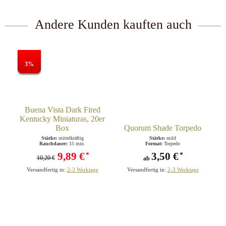
Andere Kunden kauften auch
3%
Buena Vista Dark Fired
Kentucky Miniaturas, 20er
Box
Quorum Shade Torpedo
Stärke:
mittelkräftig
Stärke:
mild
Rauchdauer:
15 min.
Format:
Torpedo
9,89 €
3,50 €
*
*
10,20 €
ab
Versandfertig in:
2-3 Werktage
Versandfertig in:
2-3 Werktage