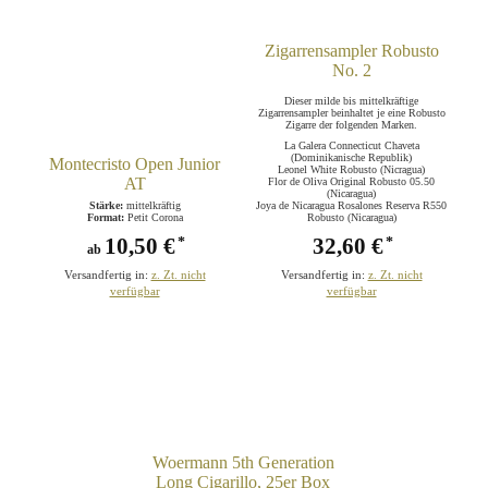
Zigarrensampler Robusto
No. 2
Dieser milde bis mittelkräftige
Zigarrensampler beinhaltet je eine Robusto
Zigarre der folgenden Marken.
La Galera Connecticut Chaveta
(Dominikanische Republik)
Montecristo Open Junior
Leonel White Robusto (Nicragua)
AT
Flor de Oliva Original Robusto 05.50
(Nicaragua)
Stärke:
mittelkräftig
Joya de Nicaragua Rosalones Reserva R550
Format:
Petit Corona
Robusto (Nicaragua)
10,50 €
32,60 €
*
*
ab
Versandfertig in:
z. Zt. nicht
Versandfertig in:
z. Zt. nicht
verfügbar
verfügbar
Woermann 5th Generation
Long Cigarillo, 25er Box