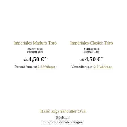
Imperiales Maduro Toro
Imperiales Clasico Toro
Stärke:
mild
Stärke:
mild
Format:
Toro
Format:
Toro
4,50 €
4,50 €
*
*
ab
ab
Versandfertig in:
2-3 Werktage
Versandfertig in:
2-3 Werktage
Basic Zigarrencutter Oval
Edelstahl
für große Formate geeignet