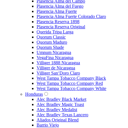
Plasencia Alma del Campo
Plasencia Alma del Fuego
Plasencia Alma Fuerte
Plasencia Alma Fuerte Colorado Claro
Plasencia Reserva 1898
Plasencia Reserva Original
Querida Tripa Larga
Quorum Classic
Quorum Maduro
Quorum Shade
Umnum Nicaragua
VegaFina Nicaragua
Villiger 1888 Nicaragua
Villiger de Nicaragua
Villiger San‘Doro Claro
West Tampa Tobacco Company Black
West Tampa Tobacco Company Red
West Tampa Tobacco Company White
Honduras
Alec Bradley Black Market
Alec Bradley Magic Toast
Alec Bradley Medalist
Alec Bradley Texas Lancero
Aliados Original Blend
Barrio Viejo