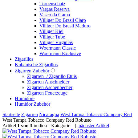
Tropenschatz
Vargas Reserva
Vasco da Gama
Villiger Do Brasil Claro
Villiger Do Brasil Maduro
Villiger Kiel
Villiger Tube
Villiger Virginias
Woermann Classic
Woermann Exclusive
Zigarillos
Kubanische Zigarillos
Zigarren Zubehör
Zigarren- / Zigarillo Etuis
Zigarren Anschneider
Zigarren Aschenbecher
Zigarren Feuerzeuge
Humidore
Humidor Zubehör
Startseite
Zigarren
Nicaragua
West Tampa Tobacco Company Red
West Tampa Tobacco Company Red Robusto
Artikel
1 von 3
in dieser Kategorie
|
nächster Artikel