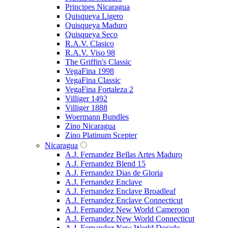
Principes Nicaragua
Quisqueya Ligero
Quisqueya Maduro
Quisqueya Seco
R.A.V. Clasico
R.A.V. Viso 98
The Griffin's Classic
VegaFina 1998
VegaFina Classic
VegaFina Fortaleza 2
Villiger 1492
Villiger 1888
Woermann Bundles
Zino Nicaragua
Zino Platinum Scepter
Nicaragua
A.J. Fernandez Bellas Artes Maduro
A.J. Fernandez Blend 15
A.J. Fernandez Dias de Gloria
A.J. Fernandez Enclave
A.J. Fernandez Enclave Broadleaf
A.J. Fernandez Enclave Connecticut
A.J. Fernandez New World Cameroon
A.J. Fernandez New World Connecticut
A.J. Fernandez New World Dorado