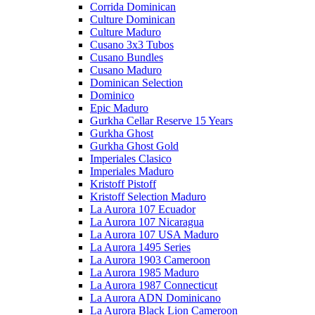
Corrida Dominican
Culture Dominican
Culture Maduro
Cusano 3x3 Tubos
Cusano Bundles
Cusano Maduro
Dominican Selection
Dominico
Epic Maduro
Gurkha Cellar Reserve 15 Years
Gurkha Ghost
Gurkha Ghost Gold
Imperiales Clasico
Imperiales Maduro
Kristoff Pistoff
Kristoff Selection Maduro
La Aurora 107 Ecuador
La Aurora 107 Nicaragua
La Aurora 107 USA Maduro
La Aurora 1495 Series
La Aurora 1903 Cameroon
La Aurora 1985 Maduro
La Aurora 1987 Connecticut
La Aurora ADN Dominicano
La Aurora Black Lion Cameroon