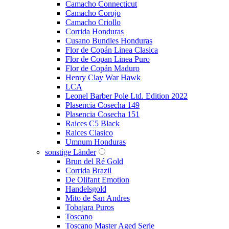
Camacho Connecticut
Camacho Corojo
Camacho Criollo
Corrida Honduras
Cusano Bundles Honduras
Flor de Copán Linea Clasica
Flor de Copan Linea Puro
Flor de Copán Maduro
Henry Clay War Hawk
LCA
Leonel Barber Pole Ltd. Edition 2022
Plasencia Cosecha 149
Plasencia Cosecha 151
Raices C5 Black
Raices Clasico
Umnum Honduras
sonstige Länder
Brun del Ré Gold
Corrida Brazil
De Olifant Emotion
Handelsgold
Mito de San Andres
Tobajara Puros
Toscano
Toscano Master Aged Serie