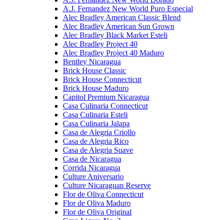
A.J. Fernandez New World Puro Especial
Alec Bradley American Classic Blend
Alec Bradley American Sun Grown
Alec Bradley Black Market Esteli
Alec Bradley Project 40
Alec Bradley Project 40 Maduro
Bentley Nicaragua
Brick House Classic
Brick House Connecticut
Brick House Maduro
Capitol Premium Nicaragua
Casa Culinaria Connecticut
Casa Culinaria Esteli
Casa Culinaria Jalapa
Casa de Alegria Criollo
Casa de Alegria Rico
Casa de Alegria Suave
Casa de Nicaragua
Corrida Nicaragua
Culture Aniversario
Culture Nicaraguan Reserve
Flor de Oliva Connecticut
Flor de Oliva Maduro
Flor de Oliva Original