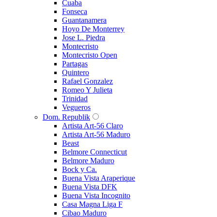
Cuaba
Fonseca
Guantanamera
Hoyo De Monterrey
Jose L. Piedra
Montecristo
Montecristo Open
Partagas
Quintero
Rafael Gonzalez
Romeo Y Julieta
Trinidad
Vegueros
Dom. Republik
Artista Art-56 Claro
Artista Art-56 Maduro
Beast
Belmore Connecticut
Belmore Maduro
Bock y Ca.
Buena Vista Araperique
Buena Vista DFK
Buena Vista Incognito
Casa Magna Liga F
Cibao Maduro