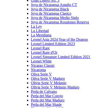
Gran Ligero No. 3
Joya de Nicaragua Antaño CT
Joya de Nicaragua Black
Joya de Nicaragua Clasico
Joya de Nicaragua Medio Siglo
Joya de Nicaragua Rosalones Reserva
La Ley
La Libertad
La Meridiana
Leonel Asia 2024 Year of the Dragon
Leonel Limited Edition 2023
Leonel Rare
Leonel Rare d'Or
Leonel Signature Limited Edition 2021
Leonel White
Nicarao Classic
Nicaroma
Oliva Serie V
Oliva Serie V Maduro
Olivia Serie V Melanio
Olivia Serie V Melanio Maduro
Perla de Calvano
Perla del Mar Corojo
Perla del Mar Maduro
Perla del Mar Shade