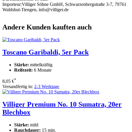
Importeur:
Villiger Söhne GmbH, Schwarzenbergstraße 3-7, 79761
Waldshut-Tiengen, info@villiger.de
Andere Kunden kauften auch
Toscano Garibaldi, 5er Pack
Stärke:
mittelkräftig
Reifezeit:
6 Monate
*
8,05 €
Versandfertig in:
2-3 Werktage
Villiger Premium No. 10 Sumatra, 20er
Blechbox
Stärke:
mild
Rauchdauer:
15 min.