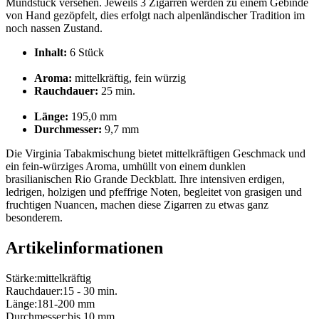
Mundstück versehen. Jeweils 3 Zigarren werden zu einem Gebinde
von Hand gezöpfelt, dies erfolgt nach alpenländischer Tradition im
noch nassen Zustand.
Inhalt:
6 Stück
Aroma:
mittelkräftig, fein würzig
Rauchdauer:
25 min.
Länge:
195,0 mm
Durchmesser:
9,7 mm
Die Virginia Tabakmischung bietet mittelkräftigen Geschmack und
ein fein-würziges Aroma, umhüllt von einem dunklen
brasilianischen Rio Grande Deckblatt. Ihre intensiven erdigen,
ledrigen, holzigen und pfeffrige Noten, begleitet von grasigen und
fruchtigen Nuancen, machen diese Zigarren zu etwas ganz
besonderem.
Artikelinformationen
Stärke:
mittelkräftig
Rauchdauer:
15 - 30 min.
Länge:
181-200 mm
Durchmesser:
bis 10 mm