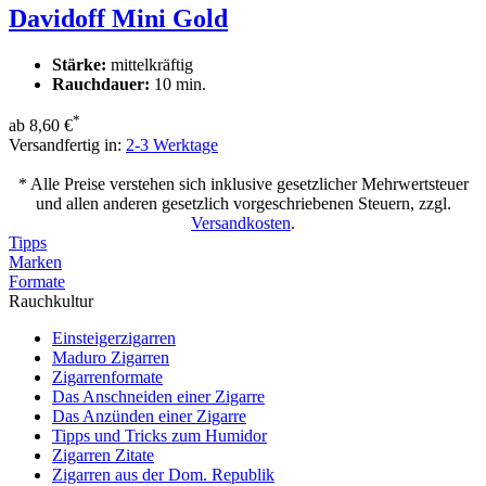
Davidoff Mini Gold
Stärke:
mittelkräftig
Rauchdauer:
10 min.
*
ab
8,60 €
Versandfertig in:
2-3 Werktage
* Alle Preise verstehen sich inklusive gesetzlicher Mehrwertsteuer
und allen anderen gesetzlich vorgeschriebenen Steuern, zzgl.
Versandkosten
.
Tipps
Marken
Formate
Rauchkultur
Einsteigerzigarren
Maduro Zigarren
Zigarrenformate
Das Anschneiden einer Zigarre
Das Anzünden einer Zigarre
Tipps und Tricks zum Humidor
Zigarren Zitate
Zigarren aus der Dom. Republik