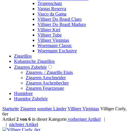
Tropenschatz
Vargas Reserva
Vasco da Gama
Villiger Do Brasil Claro
Villiger Do Brasil Maduro
Villiger Kiel
Villiger Tube
Villiger Virginias
Woermann Classic
Woermann Exclusive
Zigarillos
Kubanische Zigarillos
Zigarren Zubehör
Zigarren- / Zigarillo Etuis
Zigarren Anschneider
Zigarren Aschenbecher
Zigarren Feuerzeuge
Humidore
Humidor Zubehör
Startseite
Zigarren
sonstige Länder
Villiger Virginias
Villiger Curly,
6er
Artikel
2 von 6
in dieser Kategorie
vorheriger Artikel
|
|
nächster Artikel