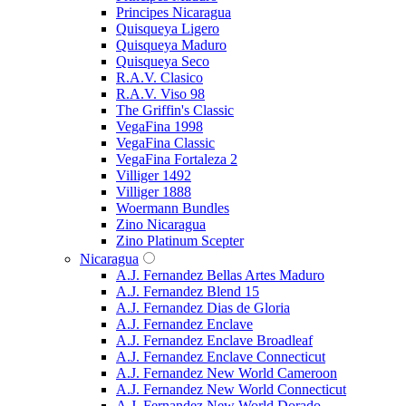
Principes Nicaragua
Quisqueya Ligero
Quisqueya Maduro
Quisqueya Seco
R.A.V. Clasico
R.A.V. Viso 98
The Griffin's Classic
VegaFina 1998
VegaFina Classic
VegaFina Fortaleza 2
Villiger 1492
Villiger 1888
Woermann Bundles
Zino Nicaragua
Zino Platinum Scepter
Nicaragua
A.J. Fernandez Bellas Artes Maduro
A.J. Fernandez Blend 15
A.J. Fernandez Dias de Gloria
A.J. Fernandez Enclave
A.J. Fernandez Enclave Broadleaf
A.J. Fernandez Enclave Connecticut
A.J. Fernandez New World Cameroon
A.J. Fernandez New World Connecticut
A.J. Fernandez New World Dorado