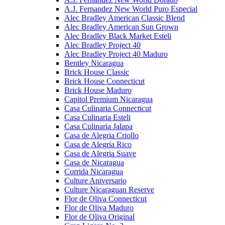
A.J. Fernandez New World Puro Especial
Alec Bradley American Classic Blend
Alec Bradley American Sun Grown
Alec Bradley Black Market Esteli
Alec Bradley Project 40
Alec Bradley Project 40 Maduro
Bentley Nicaragua
Brick House Classic
Brick House Connecticut
Brick House Maduro
Capitol Premium Nicaragua
Casa Culinaria Connecticut
Casa Culinaria Esteli
Casa Culinaria Jalapa
Casa de Alegria Criollo
Casa de Alegria Rico
Casa de Alegria Suave
Casa de Nicaragua
Corrida Nicaragua
Culture Aniversario
Culture Nicaraguan Reserve
Flor de Oliva Connecticut
Flor de Oliva Maduro
Flor de Oliva Original