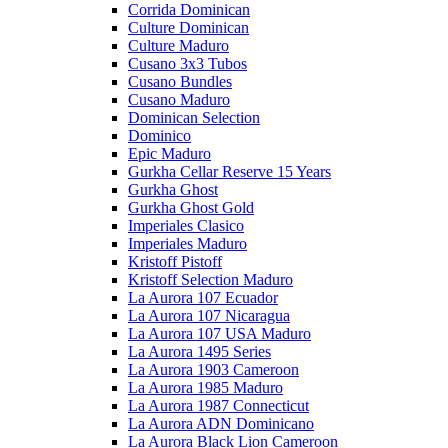
Corrida Dominican
Culture Dominican
Culture Maduro
Cusano 3x3 Tubos
Cusano Bundles
Cusano Maduro
Dominican Selection
Dominico
Epic Maduro
Gurkha Cellar Reserve 15 Years
Gurkha Ghost
Gurkha Ghost Gold
Imperiales Clasico
Imperiales Maduro
Kristoff Pistoff
Kristoff Selection Maduro
La Aurora 107 Ecuador
La Aurora 107 Nicaragua
La Aurora 107 USA Maduro
La Aurora 1495 Series
La Aurora 1903 Cameroon
La Aurora 1985 Maduro
La Aurora 1987 Connecticut
La Aurora ADN Dominicano
La Aurora Black Lion Cameroon