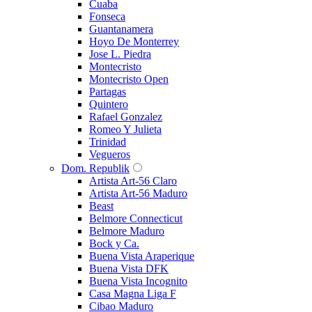
Cuaba
Fonseca
Guantanamera
Hoyo De Monterrey
Jose L. Piedra
Montecristo
Montecristo Open
Partagas
Quintero
Rafael Gonzalez
Romeo Y Julieta
Trinidad
Vegueros
Dom. Republik
Artista Art-56 Claro
Artista Art-56 Maduro
Beast
Belmore Connecticut
Belmore Maduro
Bock y Ca.
Buena Vista Araperique
Buena Vista DFK
Buena Vista Incognito
Casa Magna Liga F
Cibao Maduro