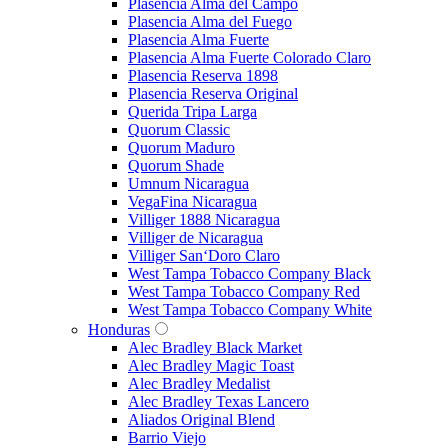
Plasencia Alma del Campo
Plasencia Alma del Fuego
Plasencia Alma Fuerte
Plasencia Alma Fuerte Colorado Claro
Plasencia Reserva 1898
Plasencia Reserva Original
Querida Tripa Larga
Quorum Classic
Quorum Maduro
Quorum Shade
Umnum Nicaragua
VegaFina Nicaragua
Villiger 1888 Nicaragua
Villiger de Nicaragua
Villiger San‘Doro Claro
West Tampa Tobacco Company Black
West Tampa Tobacco Company Red
West Tampa Tobacco Company White
Honduras
Alec Bradley Black Market
Alec Bradley Magic Toast
Alec Bradley Medalist
Alec Bradley Texas Lancero
Aliados Original Blend
Barrio Viejo