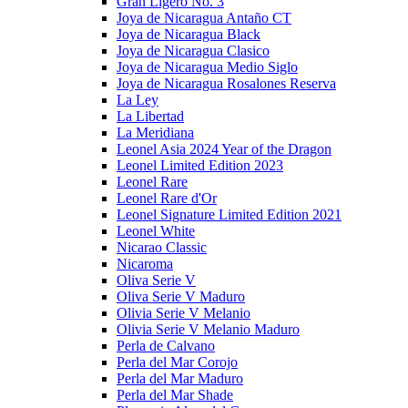
Gran Ligero No. 3
Joya de Nicaragua Antaño CT
Joya de Nicaragua Black
Joya de Nicaragua Clasico
Joya de Nicaragua Medio Siglo
Joya de Nicaragua Rosalones Reserva
La Ley
La Libertad
La Meridiana
Leonel Asia 2024 Year of the Dragon
Leonel Limited Edition 2023
Leonel Rare
Leonel Rare d'Or
Leonel Signature Limited Edition 2021
Leonel White
Nicarao Classic
Nicaroma
Oliva Serie V
Oliva Serie V Maduro
Olivia Serie V Melanio
Olivia Serie V Melanio Maduro
Perla de Calvano
Perla del Mar Corojo
Perla del Mar Maduro
Perla del Mar Shade