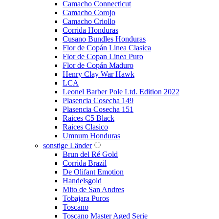
Camacho Connecticut
Camacho Corojo
Camacho Criollo
Corrida Honduras
Cusano Bundles Honduras
Flor de Copán Linea Clasica
Flor de Copan Linea Puro
Flor de Copán Maduro
Henry Clay War Hawk
LCA
Leonel Barber Pole Ltd. Edition 2022
Plasencia Cosecha 149
Plasencia Cosecha 151
Raices C5 Black
Raices Clasico
Umnum Honduras
sonstige Länder
Brun del Ré Gold
Corrida Brazil
De Olifant Emotion
Handelsgold
Mito de San Andres
Tobajara Puros
Toscano
Toscano Master Aged Serie