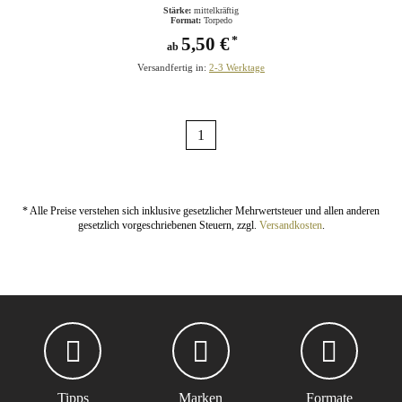
Stärke:
mittelkräftig
Format:
Torpedo
5,50 €
*
ab
Versandfertig in:
2-3 Werktage
1
* Alle Preise verstehen sich inklusive gesetzlicher Mehrwertsteuer und allen anderen
gesetzlich vorgeschriebenen Steuern, zzgl.
Versandkosten
.
Tipps
Marken
Formate